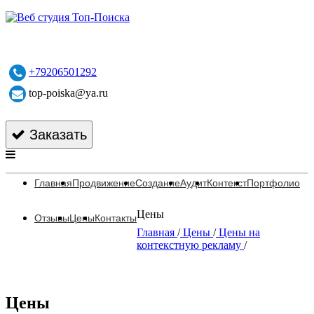
+79206501292
top-poiska@ya.ru
Заказать
Главная
Продвижение
Создание
Аудит
Контекст
Портфолио
Цены
Отзывы
Цены
Контакты
Главная
/
Цены
/
Цены на
контекстную рекламу
/
Цены