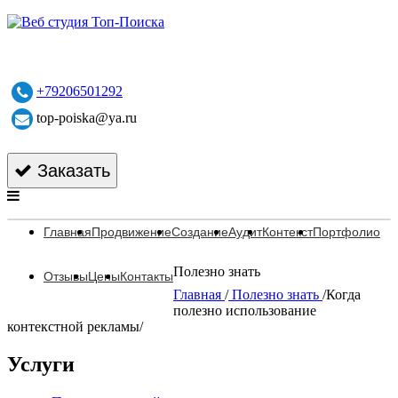
+79206501292
top-poiska@ya.ru
Заказать
Главная
Продвижение
Создание
Аудит
Контекст
Портфолио
Полезно знать
Отзывы
Цены
Контакты
Главная
/
Полезно знать
/
Когда
полезно использование
контекстной рекламы
/
Услуги